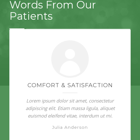
Words From Our
Patients
COMFORT & SATISFACTION
Lorem ipsum dolor sit amet, consectetur
adipiscing elit. Etiam massa ligula, aliquet
euismod eleifend vitae, interdum ut mi.
Julia Anderson