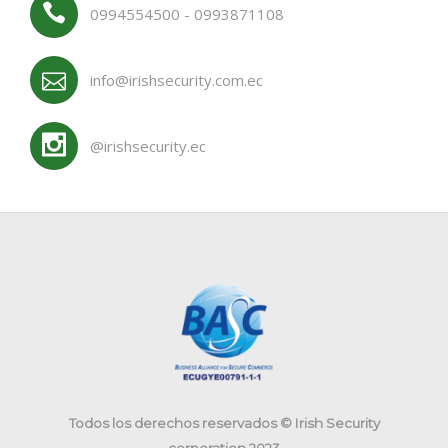
0994554500 - 0993871108
info@irishsecurity.com.ec
@irishsecurity.ec
Todos los derechos reservados © Irish Security