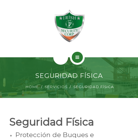
SERVICIOS
PERMISOS
CONTACTO
INICIO
SEGURIDAD FÍSICA
¿QUIÉNES SOMOS?
HOME
SERVICIOS
SEGURIDAD FÍSICA
SERVICIOS
PERMISOS
Seguridad Física
CONTACTO
Protección de Buques e