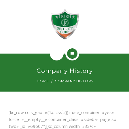
SERVICIOS
PERMISOS
CONTACTO
INICIO
Company History
¿QUIÉNES SOMOS?
HOME
COMPANY HISTORY
SERVICIOS
PERMISOS
[kc_row cols_gap=»{`kc-css`:{}}» use_container=»yes»
CONTACTO
force=»__empty__» container_class=»sidebar-page sp-
two» _id=»69607″][kc_column width=»33%»