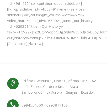
_id=»961492″ col_container_class=»sidebar»]
[kc_wp_sidebar _id=»455849″ name=»services-
sidebar»][/kc_column][kc_column width=»67%»
video_mute=»no» _id=»165902″][bunch_our_history
_id=»629359″ title=»Our History»
text=»TGV2ZXJhZ2UgYWdpbGUgZnJhbWV3b3JrcyB0byBwc
our_history=»eyIxIjp7InllYXIiOiIyMDA1IiwidGl0bG
[/kc_column][/kc_row]
Edificio Platinium 1, Piso 10, oficina 1019 - Av.
León Febres Cordero Km. 11 Vía a
Samborondón, La Aurora - Guayas - Ecuador.
0994554500 - 0993871108